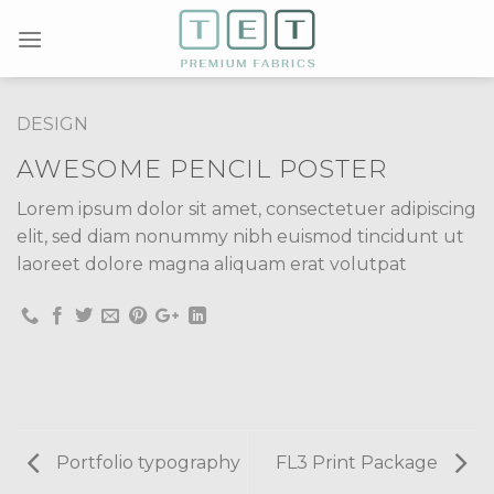
Skip
to
content
DESIGN
AWESOME PENCIL POSTER
Lorem ipsum dolor sit amet, consectetuer adipiscing
elit, sed diam nonummy nibh euismod tincidunt ut
laoreet dolore magna aliquam erat volutpat
Portfolio typography
FL3 Print Package