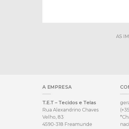
AS I
A EMPRESA
CO
T.E.T – Tecidos e Telas
ger
Rua Alexandrino Chaves
(+35
Velho, 83
*Ch
4590-318 Freamunde
nac