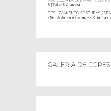
SOLIDEZ A LA LUZ /FASTNESS TO
3 (Total 5 Grades)
DESLIZAMIENTO COSTURAS / SE
<6m Urdimbre / wrap – < 6mm tram
GALERIA DE CORES