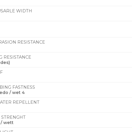
 USARLE WIDTH
BRASION RESISTANCE
NG RESISTANCE
ades)
F
BBING FASTNESS
medo / wet 4
WATER REPELLENT
R STRENGHT
/ wett