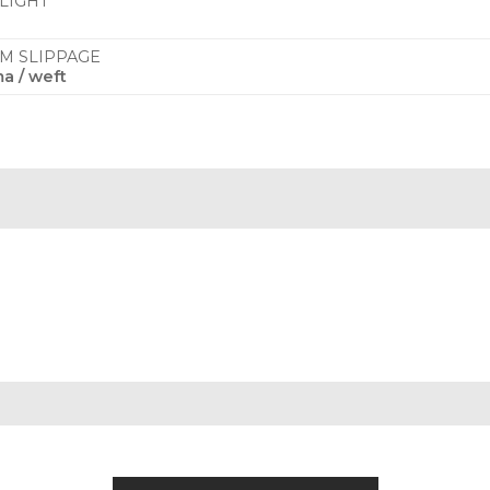
 LIGHT
AM SLIPPAGE
a / weft