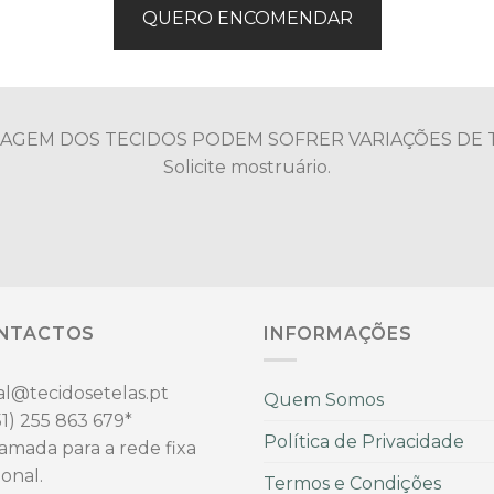
QUERO ENCOMENDAR
MAGEM DOS TECIDOS PODEM SOFRER VARIAÇÕES DE 
Solicite mostruário.
NTACTOS
INFORMAÇÕES
al@tecidosetelas.pt
Quem Somos
1)
255 863 679*
Política de Privacidade
amada para a rede fixa
ional.
Termos e Condições