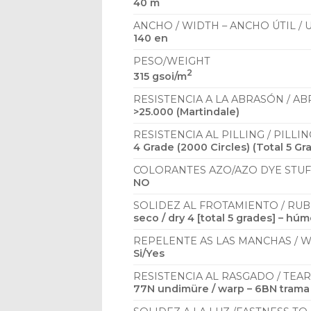
40 m
ANCHO / WIDTH – ANCHO ÚTIL /
140 en
PESO/WEIGHT
2
315 gsoi/m
RESISTENCIA A LA ABRASÓN / A
>25.000 (Martindale)
RESISTENCIA AL PILLING / PILLI
4 Grade (2000 Circles) (Total 5 Gr
COLORANTES AZO/AZO DYE STUF
NO
SOLIDEZ AL FROTAMIENTO / RU
seco / dry 4 [total 5 grades] – hú
REPELENTE AS LAS MANCHAS / 
Si/Yes
RESISTENCIA AL RASGADO / TEA
77N undimüre / warp – 6BN trama 